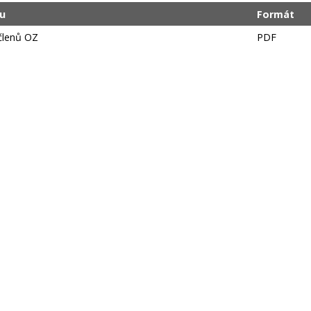
u
Formát
členů OZ
PDF