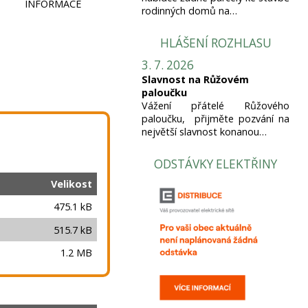
INFORMACE
rodinných domů na…
HLÁŠENÍ ROZHLASU
3. 7. 2026
Slavnost na Růžovém
paloučku
Vážení přátelé Růžového
paloučku, přijměte pozvání na
největší slavnost konanou…
ODSTÁVKY ELEKTŘINY
Velikost
475.1 kB
515.7 kB
1.2 MB