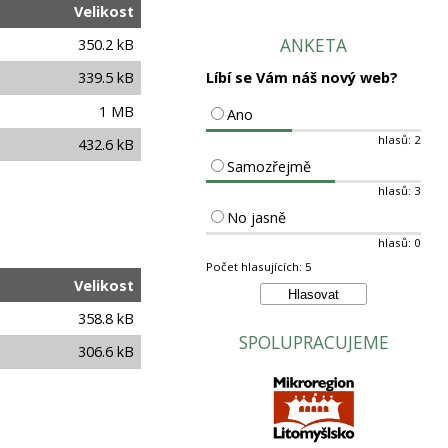
Velikost
ANKETA
350.2 kB
Líbí se Vám náš nový web?
339.5 kB
1 MB
Ano
hlasů: 2
432.6 kB
Samozřejmě
hlasů: 3
No jasně
hlasů: 0
Počet hlasujících: 5
Velikost
358.8 kB
SPOLUPRACUJEME
306.6 kB