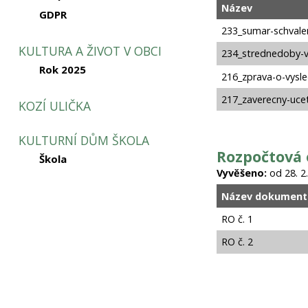
Název
GDPR
233_sumar-schvale
KULTURA A ŽIVOT V OBCI
234_strednedoby-v
Rok 2025
216_zprava-o-vysl
217_zaverecny-uce
KOZÍ ULIČKA
KULTURNÍ DŮM ŠKOLA
Rozpočtová 
Škola
Vyvěšeno:
od 28. 2.
Název dokument
RO č. 1
RO č. 2