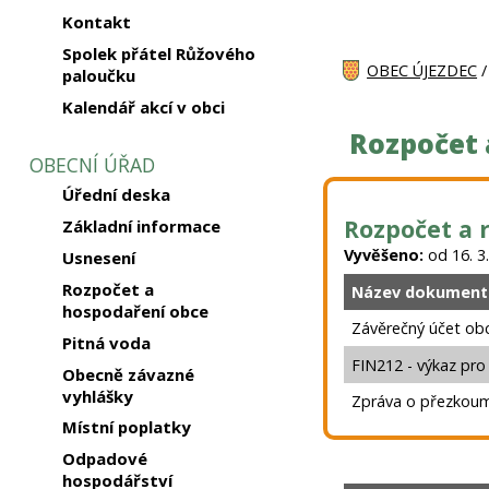
Kontakt
Spolek přátel Růžového
OBEC ÚJEZDEC
paloučku
Kalendář akcí v obci
Rozpočet 
OBECNÍ ÚŘAD
Úřední deska
Rozpočet a 
Základní informace
Vyvěšeno:
od 16. 3.
Usnesení
Rozpočet a
Název dokument
hospodaření obce
Závěrečný účet ob
Pitná voda
FIN212 - výkaz pr
Obecně závazné
vyhlášky
Zpráva o přezkoum
Místní poplatky
Odpadové
hospodářství